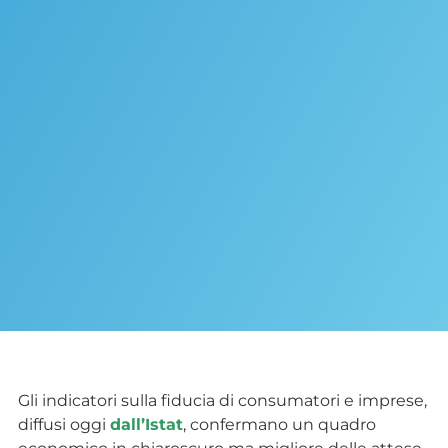
Gli indicatori sulla fiducia di consumatori e imprese,
diffusi oggi
dall’Istat
, confermano un quadro