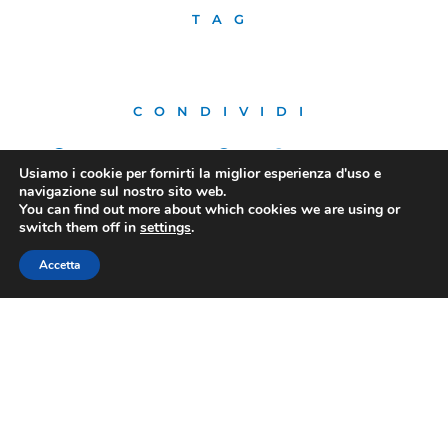
TAG
CONDIVIDI
Usiamo i cookie per fornirti la miglior esperienza d'uso e
navigazione sul nostro sito web.
You can find out more about which cookies we are using or
switch them off in
settings
.
PRECEDENTE
SUCCESSIVO
Energia: Confesercenti, “Stangata da circa 3 miliardi l’anno sul terziario. Serve una risposta strutturale”
Bankitalia: Gronchi (Confesercenti), condividiamo lettura Panetta, urgente difendere consumi e imprese da shock energetico
Accetta
FIBA
Contatti