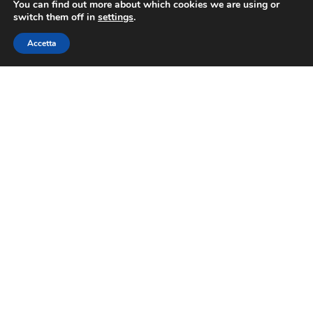
You can find out more about which cookies we are using or
switch them off in
settings
.
Accetta
Contatti
Via Nazionale 60, Roma 00184
Tel.
06 4725315
fiba@confesercenti.it
turismo@pecconfesercentinaz.it
Per giornalisti e contatti stampa:
stampa@confesercenti.it
Fiba