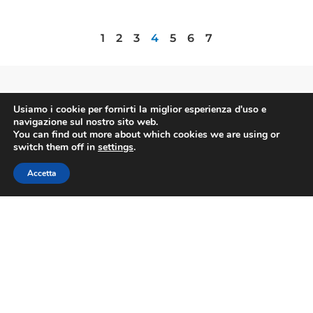
1
2
3
4
5
6
7
FIBA
Usiamo i cookie per fornirti la miglior esperienza d'uso e
navigazione sul nostro sito web.
You can find out more about which cookies we are using or
switch them off in
settings
.
Contatti
Accetta
Via Nazionale 60, Roma 00184
Tel.
06 4725315
fiba@confesercenti.it
turismo@pecconfesercentinaz.it
Per giornalisti e contatti stampa:
stampa@confesercenti.it