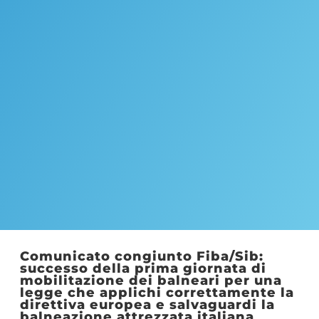
Comunicato congiunto Fiba/Sib:
successo della prima giornata di
mobilitazione dei balneari per una
legge che applichi correttamente la
direttiva europea e salvaguardi la
balneazione attrezzata italiana