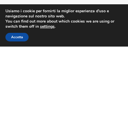
Usiamo i cookie per fornirti la miglior esperienza d'uso e
navigazione sul nostro sito web.
Via Nazionale 60, Roma 00184
You can find out more about which cookies we are using or
Tel.
06 4725315
switch them off in
settings
.
fiba@confesercenti.it
Accetta
turismo@pecconfesercentinaz.it
Per giornalisti e contatti stampa:
stampa@confesercenti.it
Fiba
Chi Siamo
Cariche Nazionali