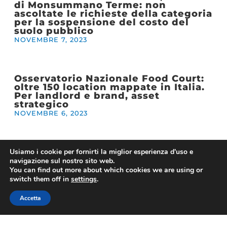
di Monsummano Terme: non
ascoltate le richieste della categoria
per la sospensione del costo del
suolo pubblico
NOVEMBRE 7, 2023
Osservatorio Nazionale Food Court:
oltre 150 location mappate in Italia.
Per landlord e brand, asset
strategico
NOVEMBRE 6, 2023
Usiamo i cookie per fornirti la miglior esperienza d'uso e
1
2
3
4
5
6
7
8
9
10
11
12
13
14
navigazione sul nostro sito web.
You can find out more about which cookies we are using or
15
16
17
18
19
20
21
22
23
24
25
switch them off in
settings
.
26
27
28
29
30
31
32
33
34
35
36
37
38
39
40
41
42
43
44
45
46
Accetta
47
48
49
50
51
52
53
54
55
56
57
58
59
60
61
62
63
64
65
66
67