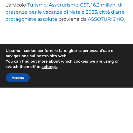
L’articolo
Turismo: Assoturismo-CST, 16,2 milioni di
presenze per le vacanze di Natale 2023, città d’arte
protagoniste assolute
proviene da
ASSOTURISMO
.
Usiamo i cookie per fornirti la miglior esperienza d'uso e
TAG
navigazione sul nostro sito web.
You can find out more about which cookies we are using or
switch them off in
settings
.
Accetta
CONDIVIDI
PRECEDENTE
SUCCESSIVO
2023, un anno a quattro mani: le ventisei volte di Girogustando
AUGURI FESTIVITA’ 2023