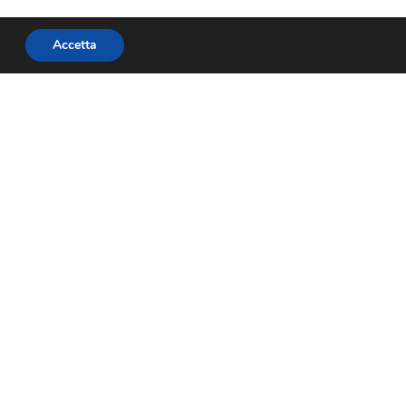
Accetta
SUCCESSIVO
PIL: Assoturismo Confesercenti, turismo salva crescita e conti. “Ora si investa seriamente nel comparto”
Social
Facebook
Twitter
Youtube