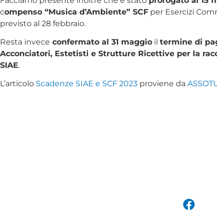
Facciamo presente inoltre che è stato
prorogato al 15 
c
ompenso “Musica d’Ambiente” SCF
per Esercizi Comm
previsto al 28 febbraio.
Resta invece
confermato al 31 maggio
il
termine di pa
Acconciatori, Estetisti e Strutture Ricettive per la r
SIAE
.
L’articolo
Scadenze SIAE e SCF 2023
proviene da
ASSOT