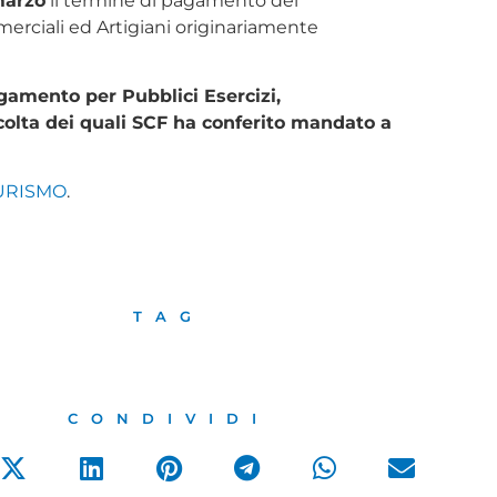
marzo
il termine di pagamento del
erciali ed Artigiani originariamente
gamento per Pubblici Esercizi,
accolta dei quali SCF ha conferito mandato a
URISMO
.
TAG
CONDIVIDI