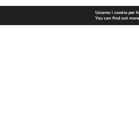
Usiamo i cookie per fo
You can find out more
PRECEDENTE
FIBA
Contatti
Fiba
Chi Siamo
Via Nazionale 60, Roma 00184
Cariche Nazionali
Tel.
06 4725315
Sedi Territoriali
fiba@confesercenti.it
turismo@pecconfesercentinaz.it
Per giornalisti e contatti stampa:
stampa@confesercenti.it