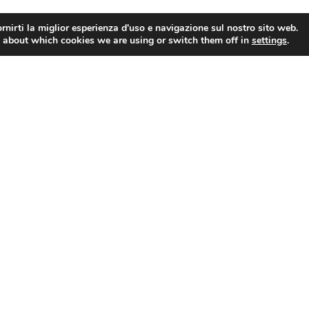
rnirti la miglior esperienza d'uso e navigazione sul nostro sito web.
 about which cookies we are using or switch them off in
settings
.
Sicurezza informatica: Confesercenti-SWG, un’impresa su quattro colpita, il 52% potenzierà sistemi di difesa nel 2023
Notizie
Comunicati Stampa
In Primo Piano
Dal Nazionale
Dal Territorio
Archivio