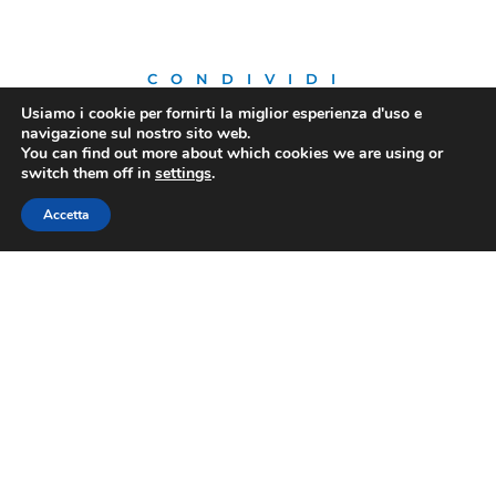
CONDIVIDI
Usiamo i cookie per fornirti la miglior esperienza d'uso e
navigazione sul nostro sito web.
You can find out more about which cookies we are using or
switch them off in
settings
.
PRECEDENTE
SUCCESSIVO
Accetta
Istat: Confesercenti, condizioni di vita in lieve miglioramento, ma il 2026 si apre nell’incertezza. Consumi e vendite restano in stallo, pesa calo alimentari
Guerra nel Golfo, caro carburanti e dollaro forte continuano a pesare sui viaggi organizzati. Assoviaggi: “La pressione sui costi resta elevata, servono interventi urgenti”
FIBA
Contatti