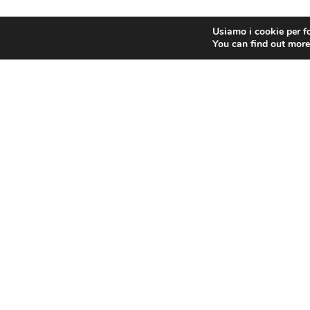
Usiamo i cookie per fo
You can find out more
PRECEDENTE
FIBA
Contatti
Fiba
Chi Siamo
Via Nazionale 60, Roma 00184
Cariche Nazionali
Tel.
06 4725315
Sedi Territoriali
fiba@confesercenti.it
turismo@pecconfesercentinaz.it
Per giornalisti e contatti stampa: