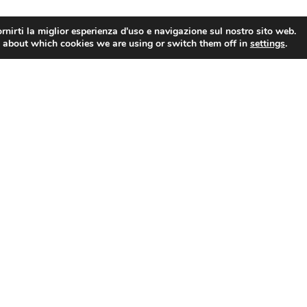
rnirti la miglior esperienza d'uso e navigazione sul nostro sito web.
 about which cookies we are using or switch them off in
settings
.
Turismo organizzato: Assoviaggi, “Auguri di buon lavoro al nuovo Ministro Gianmarco Mazzi. Fase cruciale per settore che attende risposte chiare e certe”
Notizie
Comunicati Stampa
In Primo Piano
Dal Nazionale
Dal Territorio
Archivio