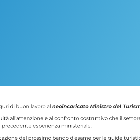
guri di buon lavoro al
neoincaricato Ministro del Turi
à all’attenzione e al confronto costruttivo che il settore 
la precedente esperienza ministeriale.
azione del prossimo bando d’esame per le guide turistich