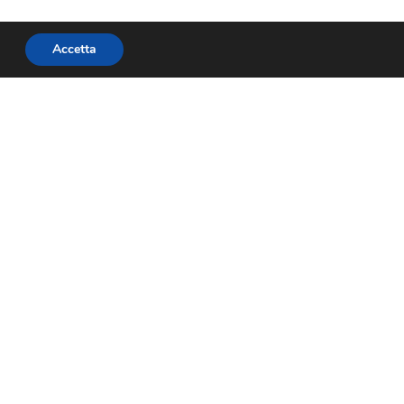
Accetta
SUCCESSIVO
ASSOCAMPING CONFESERCENTI AUGURA BUON LAVORO AL NEO MINISTRO MAZZI
Social
Facebook
Twitter
Youtube