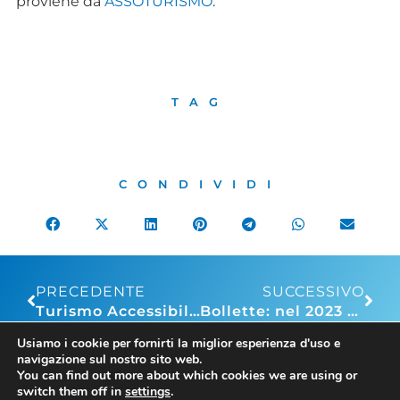
proviene da
ASSOTURISMO
.
TAG
CONDIVIDI
PRECEDENTE
SUCCESSIVO
Turismo Accessibile, Messina: “Bene proposta di legge, favorire sviluppo turismo ospitale e accogliente per tutti”
Bollette: nel 2023 PMI del commercio e del turismo pagheranno gas e luce 2 miliardi di euro in più rispetto al 2021
Usiamo i cookie per fornirti la miglior esperienza d'uso e
navigazione sul nostro sito web.
You can find out more about which cookies we are using or
switch them off in
settings
.
FIBA