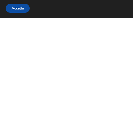
Accetta
Contatti
Via Nazionale 60, Roma 00184
Tel.
06 4725315
fiba@confesercenti.it
turismo@pecconfesercentinaz.it
Per giornalisti e contatti stampa:
stampa@confesercenti.it
Fiba