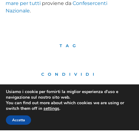
mare per tutti
proviene da
Confesercenti
Nazionale
.
TAG
CONDIVIDI
Usiamo i cookie per fornirti la miglior esperienza d'uso e
navigazione sul nostro sito web.
You can find out more about which cookies we are using or
switch them off in
settings
.
PRECEDENTE
SUCCESSIVO
Il cordoglio di Confesercenti Ravenna Cesena e di Coop Spiagge Ravenna per la scomparsa di Adua Manzelli: se ne va un pezzo di storia della nostra costa
Confesercenti Grosseto: turismo, finite le scuole parte la stagione turistica
Accetta