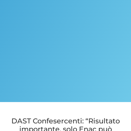
DAST Confesercenti: “Risultato
importante, solo Enac può