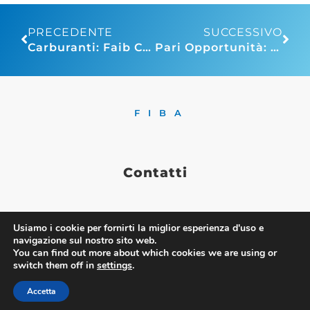
PRECEDENTE
SUCCESSIVO
Carburanti: Faib Confesercenti, Mimit acceleri su riforma della rete di distribuzione, la Camera ha già approvato ben tre risoluzioni in materia
Pari Opportunità: al via l’avviso pubblico per le agevolazioni per la certificazione della parità di genere delle Pmi
FIBA
Contatti
Usiamo i cookie per fornirti la miglior esperienza d'uso e
Via Nazionale 60, Roma 00184
navigazione sul nostro sito web.
You can find out more about which cookies we are using or
Tel.
06 4725315
switch them off in
settings
.
fiba@confesercenti.it
turismo@pecconfesercentinaz.it
Accetta
Per giornalisti e contatti stampa: