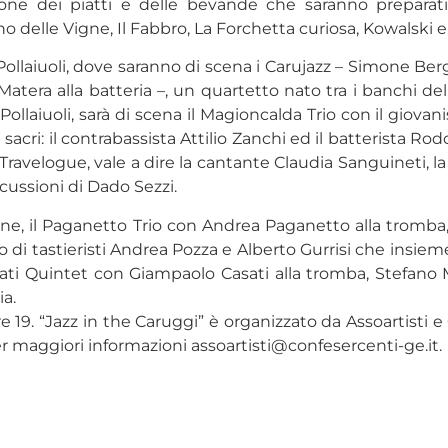
e dei piatti e delle bevande che saranno preparati s
elle Vigne, Il Fabbro, La Forchetta curiosa, Kowalski e Il
a Pollaiuoli, dove saranno di scena i Carujazz – Simone B
Matera alla batteria –, un quartetto nato tra i banchi de
za Pollaiuoli, sarà di scena il Magioncalda Trio con il gio
i: il contrabassista Attilio Zanchi ed il batterista Rodol
ravelogue, vale a dire la cantante Claudia Sanguineti, la
cussioni di Dado Sezzi.
igne, il Paganetto Trio con Andrea Paganetto alla tromba
duo di tastieristi Andrea Pozza e Alberto Gurrisi che insi
asati Quintet con Giampaolo Casati alla tromba, Stefano Ma
ia.
 ore 19. “Jazz in the Caruggi” è organizzato da Assoartist
er maggiori informazioni
assoartisti@confesercenti-ge.it
.