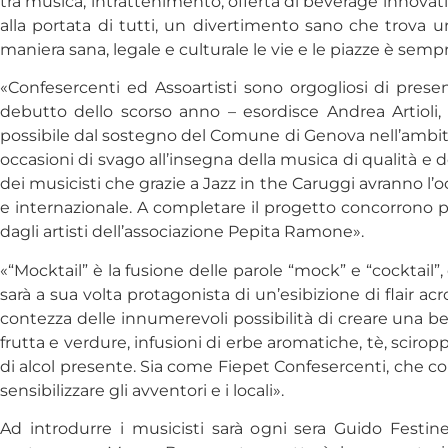
tra musica, intrattenimento, offerta di beverage innovativ
alla portata di tutti, un divertimento sano che trova u
maniera sana, legale e culturale le vie e le piazze è sem
«Confesercenti ed Assoartisti sono orgogliosi di prese
debutto dello scorso anno – esordisce Andrea Artioli, c
possibile dal sostegno del Comune di Genova nell’ambito 
occasioni di svago all’insegna della musica di qualità e 
dei musicisti che grazie a Jazz in the Caruggi avranno l’o
e internazionale. A completare il progetto concorrono po
dagli artisti dell’associazione Pepita Ramone».
«“Mocktail” è la fusione delle parole “mock” e “cocktail”
sarà a sua volta protagonista di un’esibizione di flair acr
contezza delle innumerevoli possibilità di creare una bev
frutta e verdure, infusioni di erbe aromatiche, tè, scirop
di alcol presente. Sia come Fiepet Confesercenti, che com
sensibilizzare gli avventori e i locali».
Ad introdurre i musicisti sarà ogni sera Guido Festin