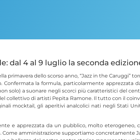
e: dal 4 al 9 luglio la seconda edizion
la primavera dello scorso anno, “Jazz in the Caruggi” to
o. Confermata la formula, particolarmente apprezzata da
non solo) a suonare negli scorci più caratteristici del cent
l collettivo di artisti Pepita Ramone. Il tutto con il coinv
nali mocktail, gli aperitivi analcolici nati negli Stati U
cente e apprezzata da un pubblico, molto eterogeneo, ch
i –. Come amministrazione supportiamo concretamente Ja