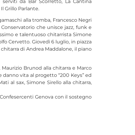
erviti da Bar Scorretto, La Cantina
 Grillo Parlante.
ergamaschi alla tromba, Francesco Negri
l Conservatorio che unisce jazz, funk e
vanissimo e talentuoso chitarrista Simone
fo Cervetto. Giovedì 6 luglio, in piazza
 chitarra di Andrea Maddalone, il piano
, Maurizio Brunod alla chitarra e Marco
eme danno vita al progetto “200 Keys” ed
ti al sax, Simone Sirello alla chitarra,
i e Confesercenti Genova con il sostegno