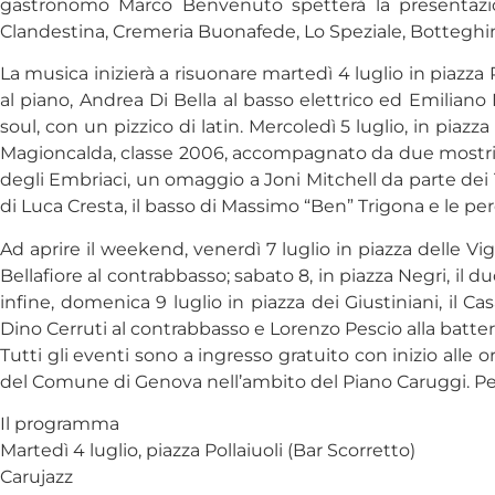
gastronomo Marco Benvenuto spetterà la presentazion
Clandestina, Cremeria Buonafede, Lo Speziale, Botteghino d
La musica inizierà a risuonare martedì 4 luglio in piazz
al piano, Andrea Di Bella al basso elettrico ed Emiliano 
soul, con un pizzico di latin. Mercoledì 5 luglio, in piaz
Magioncalda, classe 2006, accompagnato da due mostri sacr
degli Embriaci, un omaggio a Joni Mitchell da parte dei T
di Luca Cresta, il basso di Massimo “Ben” Trigona e le per
Ad aprire il weekend, venerdì 7 luglio in piazza delle V
Bellafiore al contrabbasso; sabato 8, in piazza Negri, il 
infine, domenica 9 luglio in piazza dei Giustiniani, il C
Dino Cerruti al contrabbasso e Lorenzo Pescio alla batter
Tutti gli eventi sono a ingresso gratuito con inizio alle
del Comune di Genova nell’ambito del Piano Caruggi. P
Il programma
Martedì 4 luglio, piazza Pollaiuoli (Bar Scorretto)
Carujazz