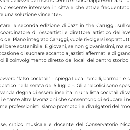
a e bellezze del nostro centro storico rappresenta: un’off
n crescente interesse in città e che attrae frequentato
pre una soluzione vincente».
ntare la seconda edizione di Jazz in the Caruggi, sull’
oordinatore di Assoartisti e direttore artistico dell’e
del Piano integrato Caruggi, vuole rivolgersi soprattutt
del bere sostenibile. E giovani, se non giovanissimi, ma 
ccasione di suonare accanto a jazzisti affermati e di gran
i il coinvolgimento diretto dei locali del centro storic
, ovvero “falso cocktail” – spiega Luca Parcelli, barman 
obatico nella serata del 5 luglio –. Gli analcolici sono sp
anda degna di essere inserita in una lista cocktail di val
pi e tante altre lavorazioni che consentono di educare i no
e professionisti, siamo promotori e divulgatori del “mock
ese, critico musicale e docente del Conservatorio Nicc