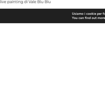
live painting di Vale Blu Blu
Mercoledì 5 luglio, piazza Luccoli (La Cantina Clandesti
Usiamo i cookie per fo
Magioncalda Trio
You can find out more
esibizione di flair acrobatico di Luca Parcelli (Fiepet Lab)
Giovedì 6 luglio, piazza degli Embriaci (Lo Speziale)
Travelogue
Venerdì 7 luglio, piazza delle Vigne (Botteghino delle Vig
Paganetto Trio
live painting di Marco De Paz e Chiara Biasotti
Sabato 8 luglio, piazza Renato Negri (La forchetta curios
Pozza-Gurrisi
live painting di Viviana Giovannini
Domenica 9 luglio, piazza dei Giustiniani (Kowalski e Il Gri
Casati Quintet
live painting di Davide Di Donna