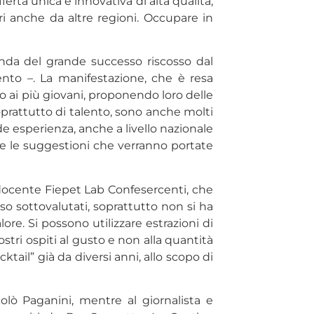
erta unica e innovativa di alta qualità,
ri anche da altre regioni. Occupare in
onda del grande successo riscosso dal
vento –. La manifestazione, che è resa
o ai più giovani, proponendo loro delle
soprattutto di talento, sono anche molti
de esperienza, anche a livello nazionale
o e le suggestioni che verranno portate
e docente Fiepet Lab Confesercenti, che
esso sottovalutati, soprattutto non si ha
ore. Si possono utilizzare estrazioni di
stri ospiti al gusto e non alla quantità
tail” già da diversi anni, allo scopo di
olò Paganini, mentre al giornalista e