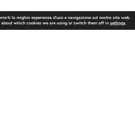
na e Cremeria Buonafede)
rnirti la miglior esperienza d'uso e navigazione sul nostro sito web.
 about which cookies we are using or switch them off in
settings
.
ne e Il Fabbro)
a)
llo Parlante)