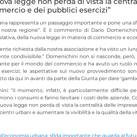
ova legge non perda di vista la centra
ercio e dei pubblici esercizi”
na rappresenta un passaggio importante e pone una sfida 
lla nostra regione”. È il commento di Dario Domenichi
islativa, della nuova legge in materia di commercio e ec
te richiesta dalla nostra associazione e ha visto un lung
nte condivisibile.” Domenichini non si nasconde, però, l
ante per il mondo del commercio e ha avuto un ruolo no
esercizi; le aspettative sul nuovo provvedimento son
tto da qui in avanti da parte della Giunta per dare ‘gamb
 “il momento, infatti, è particolarmente difficile per 
mono i consumi e fanno lievitare i costi delle aziende. 
a nuova legge non perda di vista la centralità delle impre
centri urbani e aumentare la vivibilità e la qualità della vit
ull’economia urbana: sfida importante che guarda al futu