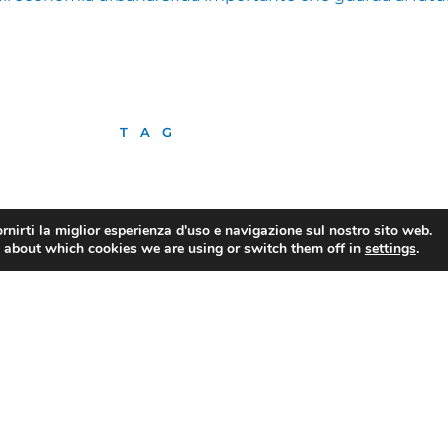
TAG
CONDIVIDI
rnirti la miglior esperienza d'uso e navigazione sul nostro sito web.
 about which cookies we are using or switch them off in
settings
.
Il Digital Innovation Hub di Confesercenti Modena partecipa a Smart Life Festival con l’iniziativa “Innovazione & AI generativa”