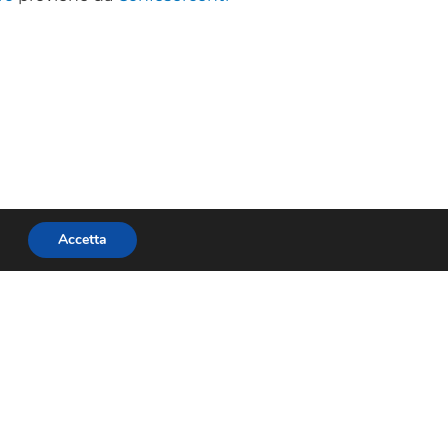
Accetta
SUCCESSIVO
Confesercenti Pistoia: è Giovanni Biondi il nuovo Presidente di Assohotel di Montecatini Terme