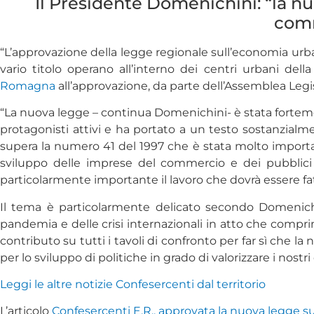
Il Presidente Domenichini: “la nu
comm
“L’approvazione della legge regionale sull’economia urba
vario titolo operano all’interno dei centri urbani de
Romagna
all’approvazione, da parte dell’Assemblea Leg
“La nuova legge – continua Domenichini- è stata fortemen
protagonisti attivi e ha portato a un testo sostanzialme
supera la numero 41 del 1997 che è stata molto import
sviluppo delle imprese del commercio e dei pubblici 
particolarmente importante il lavoro che dovrà essere fa
Il tema è particolarmente delicato secondo Domenichini:
pandemia e delle crisi internazionali in atto che compri
contributo su tutti i tavoli di confronto per far sì che l
per lo sviluppo di politiche in grado di valorizzare i nostri 
Leggi le altre notizie Confesercenti dal territorio
L’articolo
Confesercenti E.R., approvata la nuova legge s