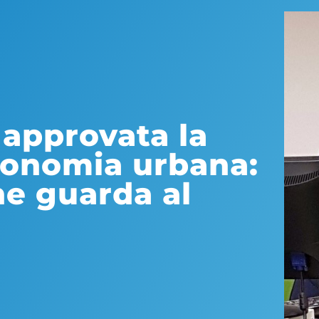
 approvata la
conomia urbana:
he guarda al