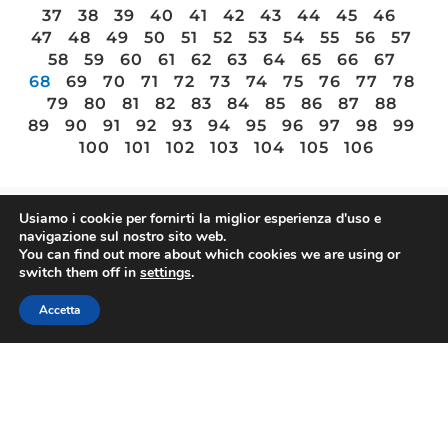
37
38
39
40
41
42
43
44
45
46
47
48
49
50
51
52
53
54
55
56
57
58
59
60
61
62
63
64
65
66
67
68
69
70
71
72
73
74
75
76
77
78
79
80
81
82
83
84
85
86
87
88
89
90
91
92
93
94
95
96
97
98
99
100
101
102
103
104
105
106
Usiamo i cookie per fornirti la miglior esperienza d'uso e
navigazione sul nostro sito web.
FIBA
You can find out more about which cookies we are using or
switch them off in
settings
.
Accetta
Contatti
Via Nazionale 60, Roma 00184
Tel.
06 4725315