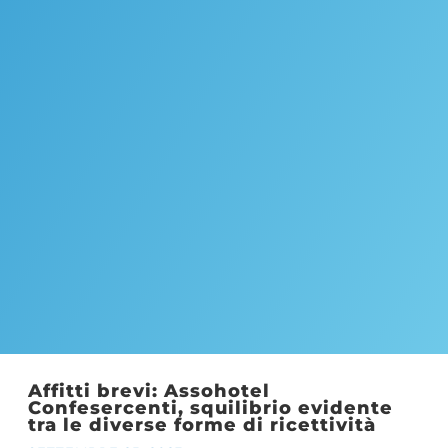
Affitti brevi: Assohotel
Confesercenti, squilibrio evidente
tra le diverse forme di ricettività