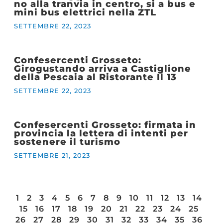
no alla tranvia in centro, si a bus e
mini bus elettrici nella ZTL
SETTEMBRE 22, 2023
Confesercenti Grosseto:
Girogustando arriva a Castiglione
della Pescaia al Ristorante Il 13
SETTEMBRE 22, 2023
Confesercenti Grosseto: firmata in
provincia la lettera di intenti per
sostenere il turismo
SETTEMBRE 21, 2023
1
2
3
4
5
6
7
8
9
10
11
12
13
14
15
16
17
18
19
20
21
22
23
24
25
26
27
28
29
30
31
32
33
34
35
36