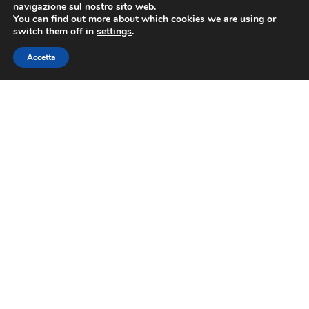
navigazione sul nostro sito web.
You can find out more about which cookies we are using or
Via Nazionale 60, Roma 00184
switch them off in
settings
.
Tel.
06 4725315
Accetta
fiba@confesercenti.it
turismo@pecconfesercentinaz.it
Per giornalisti e contatti stampa:
stampa@confesercenti.it
Fiba
Chi Siamo
Cariche Nazionali