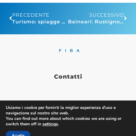
PRECEDENTE
SUCCESSIVO
Turismo: spiagge e riviere motore dell’estate. Tra giugno e agosto nei comuni balneari italiani previsti 20,7 milioni di arrivi e oltre 110 milioni di presenze
Balneari: Rustignoli, lettera era passaggio previsto, non mette in discussione indennizzi
FIBA
Contatti
Via Nazionale 60, Roma 00184
Usiamo i cookie per fornirti la miglior esperienza d'uso e
Tel.
06 4725315
navigazione sul nostro sito web.
You can find out more about which cookies we are using or
fiba@confesercenti.it
switch them off in
settings
.
turismo@pecconfesercentinaz.it
Per giornalisti e contatti stampa:
Accetta