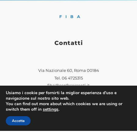
FIBA
Contatti
Via Nazionale 60, Roma 00184
Tel.
06 4725315
fiba@confesercenti.it
Usiamo i cookie per fornirti la miglior esperienza d'uso e
turismo@pecconfesercentinaz.it
navigazione sul nostro sito web.
Per giornalisti e contatti stampa:
You can find out more about which cookies we are using or
stampa@confesercenti.it
switch them off in
settings
.
Accetta
Fiba