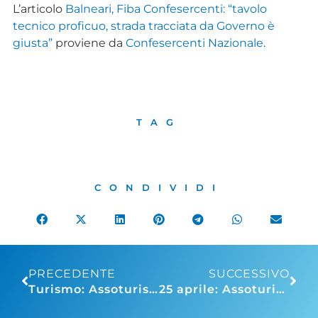
L’articolo
Balneari, Fiba Confesercenti: “tavolo
tecnico proficuo, strada tracciata da Governo è
giusta”
proviene da
Confesercenti Nazionale
.
TAG
CONDIVIDI
PRECEDENTE
SUCCESSIVO
Turismo: Assoturismo-CST, luglio di ripresa, attese 74,4 milioni di presenze
25 aprile: Assoturismo – CST, continua la remuntada del turismo, 4,9 milioni di pernottamenti nelle strutture ricettive