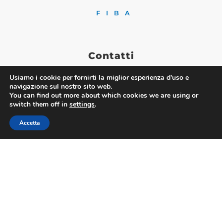
FIBA
Contatti
Usiamo i cookie per fornirti la miglior esperienza d'uso e
navigazione sul nostro sito web.
You can find out more about which cookies we are using or
Via Nazionale 60, Roma 00184
switch them off in
settings
.
Tel.
06 4725315
Accetta
fiba@confesercenti.it
turismo@pecconfesercentinaz.it
Per giornalisti e contatti stampa:
stampa@confesercenti.it
Fiba