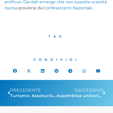
proficuo. Dai dati emerge che non sussiste scarsità
risorsa
proviene da
Confesercenti Nazionale
.
TAG
CONDIVIDI
PRECEDENTE
SUCCESSIVO
Turismo: Assoturismo – CST, bilancio estate in chiaroscuro. Presenze in calo, gli stranieri salvano la stagione
Assemblea unitaria c/o Sun di Rimini – 12 ottobre 2023