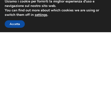
Usiamo i cookie per fornirti la miglior esperienza d'uso e
navigazione sul nostro sito web.
You can find out more about which cookies we are using or
switch them off in
settings
.
Contatti
Accetta
Via Nazionale 60, Roma 00184
Tel.
06 4725315
fiba@confesercenti.it
turismo@pecconfesercentinaz.it
Per giornalisti e contatti stampa:
stampa@confesercenti.it
Fiba