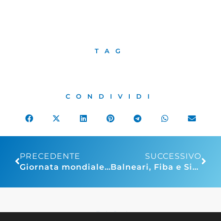
TAG
CONDIVIDI
PRECEDENTE
SUCCESSIVO
Giornata mondiale turismo: Assoturismo, motore di crescita per l’Italia, nei primi sei mesi di quest’anno la spesa dei viaggiatori stranieri a quota 23,5 miliardi di euro
Balneari, Fiba e Sib: “Il dl ci danneggia, pronti a mobilitarci”
FIBA