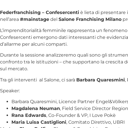
Federfranchising – Confesercenti
è lieta di presentare
nell’area
#mainstage
del
Salone Franchising Milano
pre
L’imprenditorialità femminile rappresenta un fenomeno i
Confesercenti emergono dati interessanti che evidenzia
d’allarme per alcuni comparti.
Durante la sessione analizzeremo quali sono gli strumenti
confronto tra le istituzioni – che supportano la crescita d
sul mercato.
Tra gli interventi al Salone, ci sarà
Barbara Quaresmini
,
Speaker:
Barbara Quaresmini, Licence Partner Engel&Völker
Magdalena Neuman
, Field Service Director Regio
Rana Edwards
, Co-Founder & VP, I Love Pokè
Maria Luisa Castiglioni
, Comitato Direttivo, UBRI