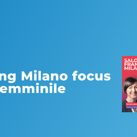
ing Milano focus
 femminile