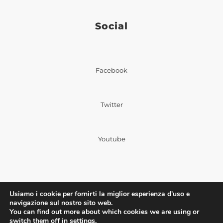
Social
Facebook
Twitter
Youtube
Usiamo i cookie per fornirti la miglior esperienza d'uso e
navigazione sul nostro sito web.
©2023 Fiba | Ufficio stampa: Via Nazionale, 60
You can find out more about which cookies we are using or
00184 Roma |
Privacy Policy
|
Cookie Policy
switch them off in
settings
.
|Powered by
Deep Lab