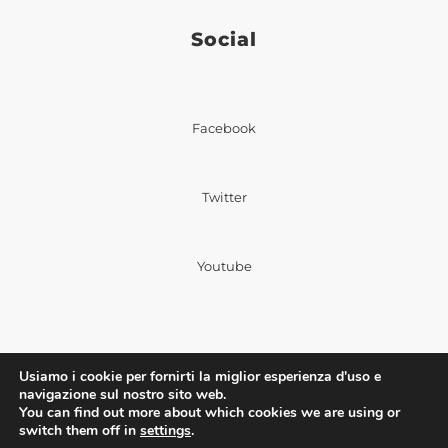
Social
Facebook
Twitter
Youtube
Usiamo i cookie per fornirti la miglior esperienza d'uso e
navigazione sul nostro sito web.
©2023 Fiba | Ufficio stampa: Via Nazionale, 60
You can find out more about which cookies we are using or
00184 Roma |
Privacy Policy
|
Cookie Policy
switch them off in
settings
.
|Powered by
Deep Lab